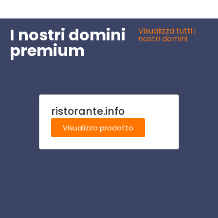
I nostri domini
Visualizza tutti i
nostri domini
premium
ristorante.info
local
Visualizza prodotto
Visu