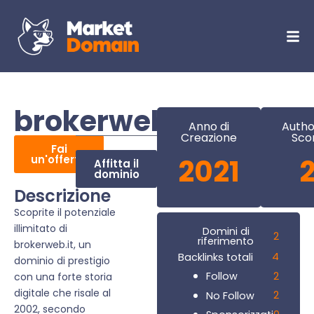
brokerweb.it
Anno di
Autho
Creazione
Sco
Fai
un'offerta
2021
Affitta il
dominio
Descrizione
Scoprite il potenziale
illimitato di
Domini di
2
riferimento
brokerweb.it, un
4
Backlinks totali
dominio di prestigio
2
Follow
con una forte storia
digitale che risale al
2
No Follow
2002, secondo