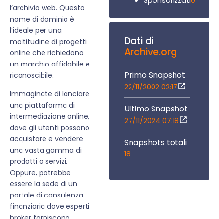
0
Sponsorizzati
l’archivio web. Questo
nome di dominio è
l’ideale per una
Dati di
moltitudine di progetti
Archive.org
online che richiedono
un marchio affidabile e
Primo Snapshot
riconoscibile.
22/11/2002 02:17
Immaginate di lanciare
una piattaforma di
Ultimo Snapshot
intermediazione online,
27/11/2024 07:18
dove gli utenti possono
acquistare e vendere
Snapshots totali
una vasta gamma di
18
prodotti o servizi.
Oppure, potrebbe
essere la sede di un
portale di consulenza
finanziaria dove esperti
broker forniscono