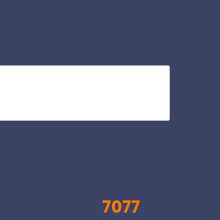
age
V
7077