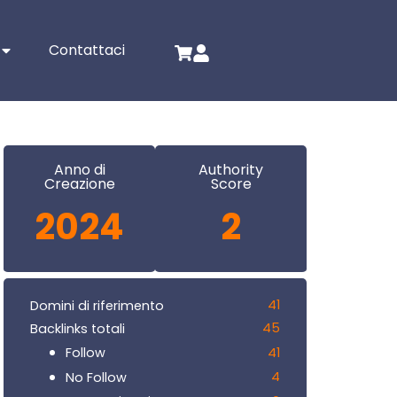
Contattaci
Anno di
Authority
Creazione
Score
2024
2
41
Domini di riferimento
45
Backlinks totali
41
Follow
4
No Follow