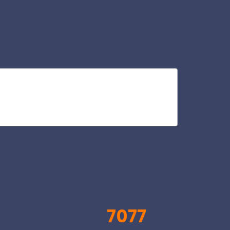
to
V
7077