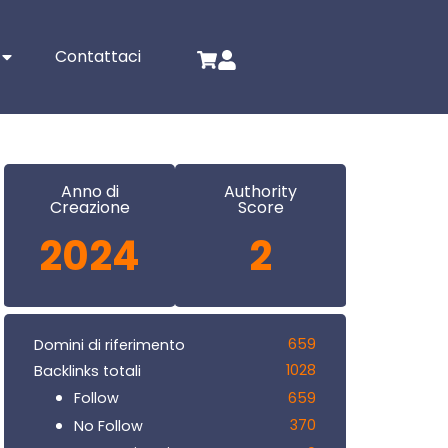
Contattaci
Anno di
Authority
Creazione
Score
2024
2
659
Domini di riferimento
1028
Backlinks totali
659
Follow
370
No Follow