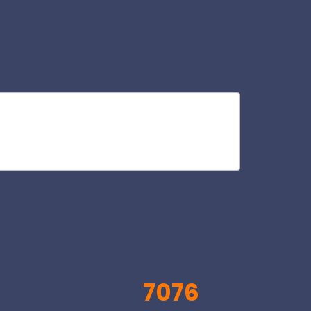
al
V
7076