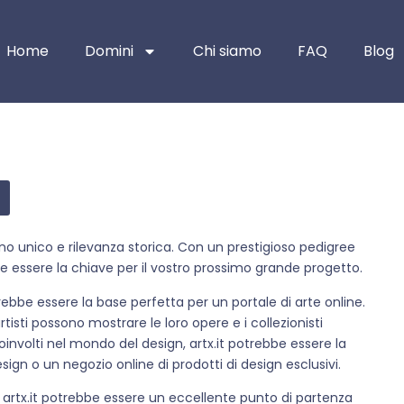
Home
Domini
Chi siamo
FAQ
Blog
scino unico e rilevanza storica. Con un prestigioso pedigree
e essere la chiave per il vostro prossimo grande progetto.
ebbe essere la base perfetta per un portale di arte online.
isti possono mostrare le loro opere e i collezionisti
oinvolti nel mondo del design, artx.it potrebbe essere la
ign o un negozio online di prodotti di design esclusivi.
, artx.it potrebbe essere un eccellente punto di partenza