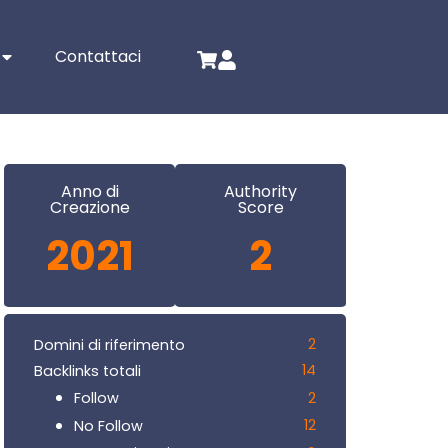
Contattaci
Anno di
Authority
Creazione
Score
2021
2
2
Domini di riferimento
14
Backlinks totali
2
Follow
12
No Follow