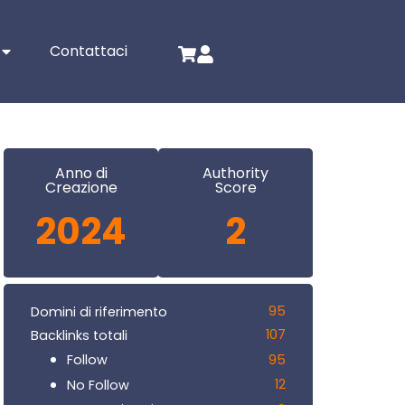
Contattaci
Anno di
Authority
Creazione
Score
2024
2
95
Domini di riferimento
107
Backlinks totali
95
Follow
12
No Follow