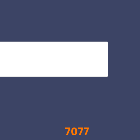
con
V
7077