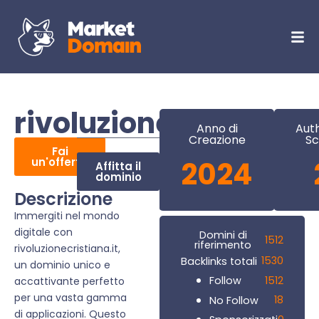
rivoluzionecristiana.i
Anno di
Auth
Creazione
Sc
Fai
un'offerta
2024
Affitta il
dominio
Descrizione
Immergiti nel mondo
digitale con
Domini di
1512
riferimento
rivoluzionecristiana.it,
1530
Backlinks totali
un dominio unico e
1512
Follow
accattivante perfetto
per una vasta gamma
18
No Follow
di applicazioni. Questo