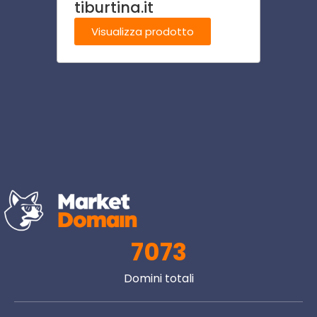
tiburtina.it
cant
Visualizza prodotto
Visu
7073
Domini totali