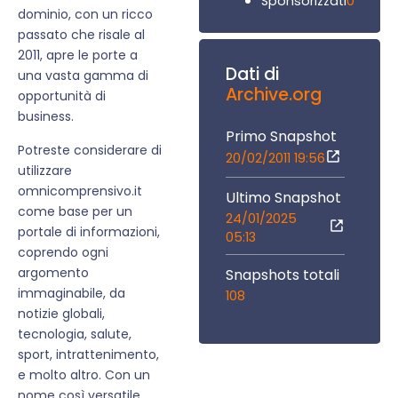
0
Sponsorizzati
dominio, con un ricco
passato che risale al
2011, apre le porte a
Dati di
una vasta gamma di
Archive.org
opportunità di
business.
Primo Snapshot
Potreste considerare di
20/02/2011 19:56
utilizzare
omnicomprensivo.it
Ultimo Snapshot
come base per un
24/01/2025
portale di informazioni,
05:13
coprendo ogni
argomento
Snapshots totali
immaginabile, da
108
notizie globali,
tecnologia, salute,
sport, intrattenimento,
e molto altro. Con un
nome così versatile,