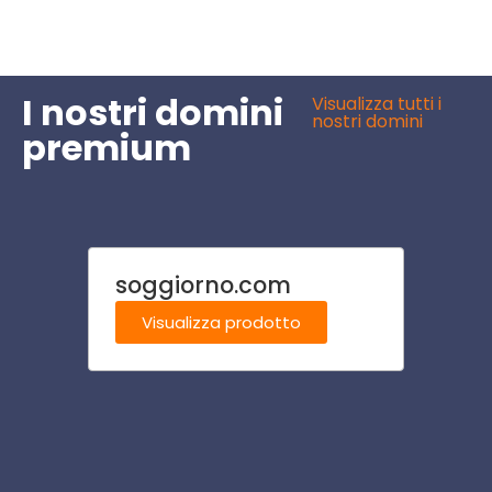
I nostri domini
Visualizza tutti i
nostri domini
premium
soggiorno.com
brac
Visualizza prodotto
Visu