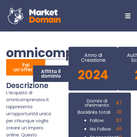
omnicomprensivo.it
Anno di
Auth
Creazione
Sc
Fai
un'offerta
2024
Affitta il
dominio
Descrizione
L’acquisto di
omnicomprensivo.it
Domini di
87
riferimento
rappresenta
131
Backlinks totali
un’opportunità unica
87
Follow
per chiunque voglia
creare un impero
46
No Follow
online. Questo