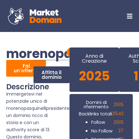
morenopasquinellipr
Anno di
Auth
Creazione
Sc
Fai
un'offerta
2025
Affitta il
dominio
Descrizione
Immergetevi nel
potenziale unico di
Domini di
2515
riferimento
morenopasquinellipresidente.it,
2542
Backlinks totali
un dominio ricco di
2515
Follow
storia e con un
authority score di 13.
27
No Follow
Questo dominio,