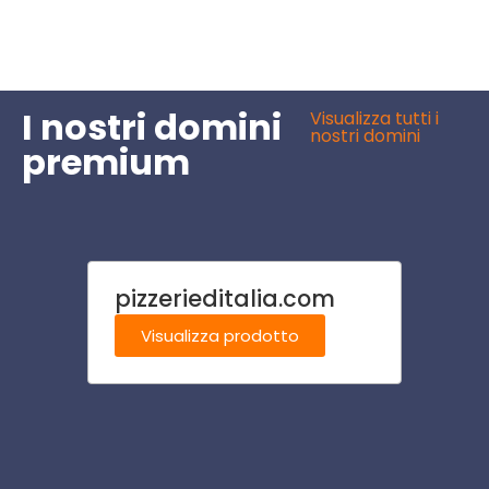
I nostri domini
Visualizza tutti i
nostri domini
premium
pizzerieditalia.com
scom
m
Visualizza prodotto
Visu