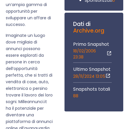
0
Sponsorizzati
un’ampia gamma di
opportunità per
sviluppare un affare di
Dati di
successo.
Archive.org
Imaginate un luogo
dove migliaia di
Primo Snapshot
annunci possono
18/02/2006
essere esplorati da
23:38
persone in cerca
dell’opportunità
Ultimo Snapshot
perfetta, che si tratti di
28/11/2024 13:05
vendita di case, auto,
elettronica o persino
Snapshots totali
trovare il lavoro dei loro
88
sogni. Milleannunci.it
ha il potenziale per
diventare una
piattaforma di annunci
online all’avanguardia,