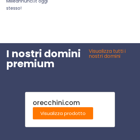
Milleannunci.it oggi
stesso!
I nostri domini
Visualizza tutti i
nostri domini
premium
orecchini.com
mecc
Visualizza prodotto
Visu