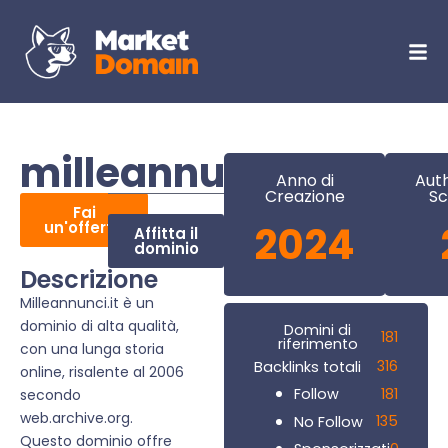
milleannunci.it
Anno di
Auth
Creazione
Sc
Fai
un'offerta
2024
Affitta il
dominio
Descrizione
Milleannunci.it è un
dominio di alta qualità,
Domini di
181
riferimento
con una lunga storia
316
Backlinks totali
online, risalente al 2006
181
Follow
secondo
web.archive.org.
135
No Follow
Questo dominio offre