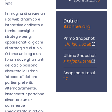
0
Sponsorizzati
2012.
Immagina di creare un
sito web dinamico e
Dati di
interattivo dedicato a
Archive.org
fornire consigli e
strategie per gli
Primo Snapshot
appassionati di giochi
12/01/2012 02:50
di strategia e di ruolo.
O forse un blog o un
Ultimo Snapshot
forum dove gli amanti
31/12/2024 21:06
del calcio possono
discutere le ultime
Snapshots totali
“staccate” dei loro
117
portieri preferiti.
Alternativamente,
lastaccata.it potrebbe
diventare un e-
commerce
specializzato in articoli