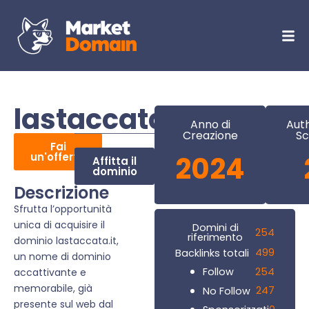
lastaccata.it
Anno di
Auth
Creazione
Sc
Fai
un'offerta
2024
Affitta il
dominio
Descrizione
Sfrutta l’opportunità
unica di acquisire il
Domini di
254
riferimento
dominio lastaccata.it,
499
Backlinks totali
un nome di dominio
254
Follow
accattivante e
memorabile, già
247
No Follow
presente sul web dal