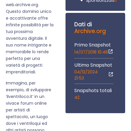
0
Sponsorizzati
web.archive.org.
Questo dominio unico
e accattivante offre
Dati di
infinite possibilità per la
Archive.org
tua prossima
avventura digitale. Il
Primo Snapshot
suo nome intrigante e
memorabile lo rende
14/07/2018 10:48
perfetto per una
Ultimo Snapshot
varietà di progetti
04/12/2024
imprenditoriali.
21:53
Immagina, per
esempio, di sviluppare
Snapshots totali
‘ilventriloco.it’ in un
42
vivace forum online
per artisti di
spettacolo, un luogo
dove i ventriloqui ed
altri artisti possono