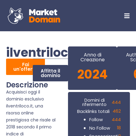
ilventriloco.it
Anno di
Auth
Creazione
Sc
Fai
un'offerta
2024
Affitta il
dominio
Descrizione
Acquisisci oggi il
dominio esclusivo
Domini di
444
riferimento
ilventriloco.it, una
462
Backlinks totali
risorsa online
444
Follow
prestigiosa che risale al
2018 secondo il primo
18
No Follow
indice di