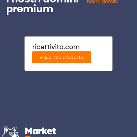
nostri domini
premium
ricettivita.com
lanifi
Visualizza prodotto
Visu