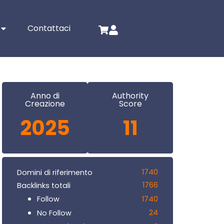
Contattaci
Anno di
Authority
Creazione
Score
2025
11
1740
Domini di riferimento
1766
Backlinks totali
1740
Follow
24
No Follow