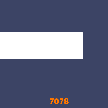
ris
V
7078