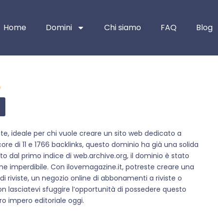
Home
Domini
Chi siamo
FAQ
Blog
e, ideale per chi vuole creare un sito web dedicato a
score di 11 e 1766 backlinks, questo dominio ha già una solida
o dal primo indice di web.archive.org, il dominio è stato
e imperdibile. Con ilovemagazine.it, potreste creare una
i di riviste, un negozio online di abbonamenti a riviste o
on lasciatevi sfuggire l’opportunità di possedere questo
tro impero editoriale oggi.