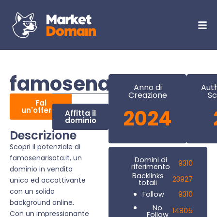
famosenarisata.it
Anno di
Auth
Creazione
Sc
Fai
un'offerta
2024
Affitta il
dominio
Descrizione
Scopri il potenziale di
famosenarisata.it, un
Domini di
9310
riferimento
dominio in vendita
Backlinks
23927
unico ed accattivante
totali
con un solido
9310
Follow
background online.
No
14805
Con un impressionante
Follow