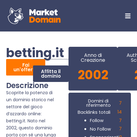
betting.it
Anno di
Auth
Creazione
Sc
Fai
un'offerta
2002
Affitta il
dominio
Descrizione
Scoprite la potenza di
un dominio storico nel
Domini di
7
riferimento
settore del gioco
14
Backlinks totali
d’azzardo online:
7
Follow
betting.it. Nato nel
2002, questo dominio
7
No Follow
porta con sé una lunga