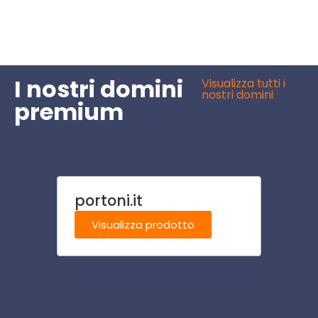
I nostri domini
Visualizza tutti i
nostri domini
premium
portoni.it
birri
Visualizza prodotto
Visu