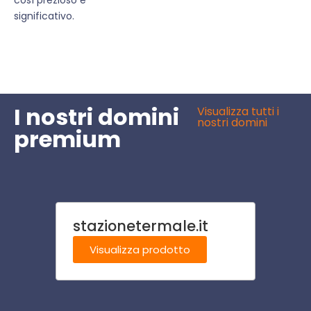
significativo.
I nostri domini
Visualizza tutti i
nostri domini
premium
stazionetermale.it
azien
eu
Visualizza prodotto
Visu