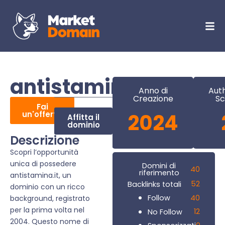
antistamina.it
Anno di
Auth
Creazione
Sc
Fai
un'offerta
2024
Affitta il
dominio
Descrizione
Scopri l’opportunità
unica di possedere
Domini di
40
riferimento
antistamina.it, un
52
Backlinks totali
dominio con un ricco
40
Follow
background, registrato
per la prima volta nel
12
No Follow
2004. Questo nome di